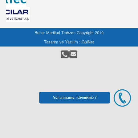
Bahar Medikal Trabzon Copyright 2019
Tasarım ve Yazılım : GülNet
Sizi aramamızı istermisiniz ?