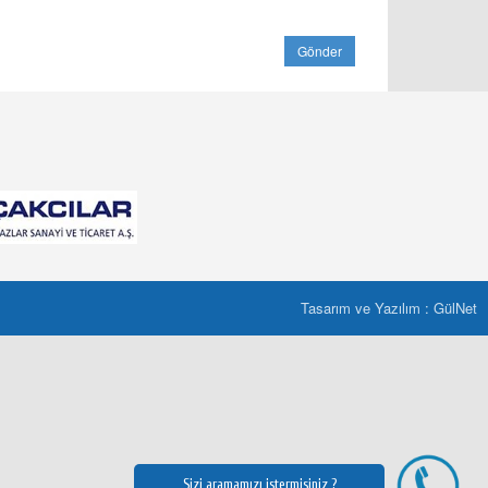
Tasarım ve Yazılım : GülNet
Sizi aramamızı istermisiniz ?